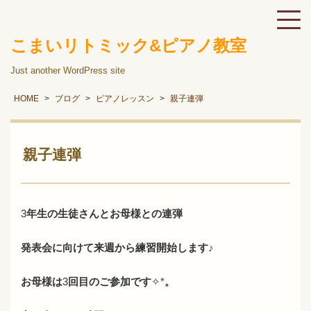
こまいリトミック&ピアノ教室
Just another WordPress site
HOME
ブログ
ピアノレッスン
親子連弾
親子連弾
3
年生の生徒さんとお母様との連弾
発表会に向けて来週から練習開始します♪
お母様は
3
回目のご参加です
✧︎*
。